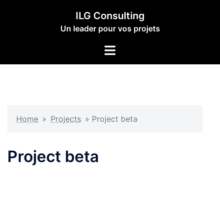
Aller
ILG Consulting
au
Un leader pour vos projets
contenu
Ouvrir/fermer
le
menu
Home
»
Projects
»
Project beta
Project beta