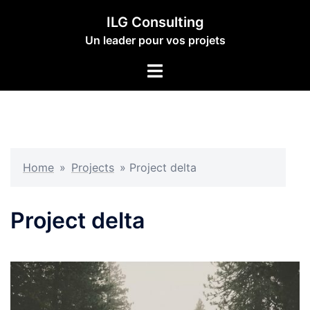
Aller
ILG Consulting
au
Un leader pour vos projets
contenu
Ouvrir/fermer
le
menu
Home
»
Projects
»
Project delta
Project delta