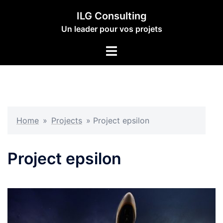
Aller
ILG Consulting
au
Un leader pour vos projets
contenu
Ouvrir/fermer
le
menu
Home
»
Projects
»
Project epsilon
Project epsilon