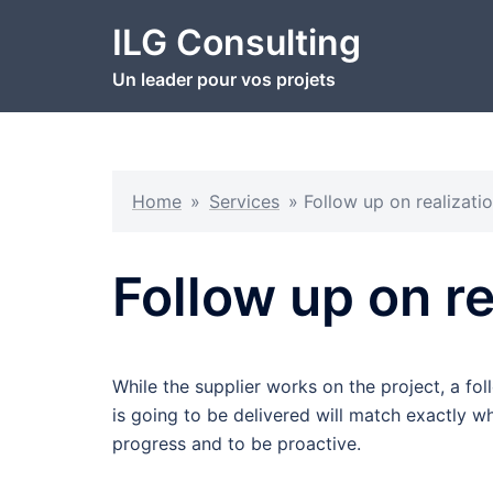
Aller
ILG Consulting
au
contenu
Un leader pour vos projets
Home
»
Services
»
Follow up on realizati
Follow up on re
While the supplier works on the project, a fol
is going to be delivered will match exactly wh
progress and to be proactive.